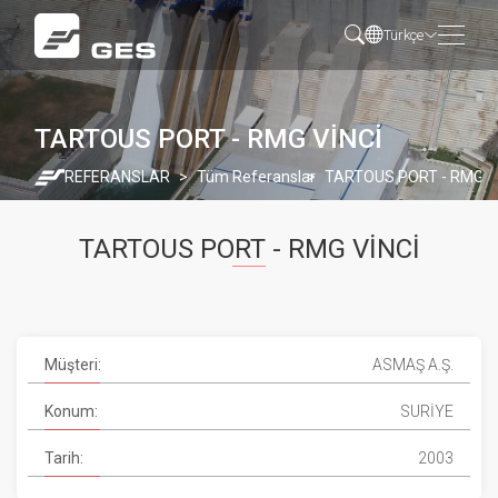
Türkçe
TARTOUS PORT - RMG VİNCİ
REFERANSLAR
Tüm Referanslar
TARTOUS PORT - RMG V
TARTOUS PORT - RMG VİNCİ
Müşteri:
ASMAŞ A.Ş.
Konum:
SURİYE
Tarih:
2003