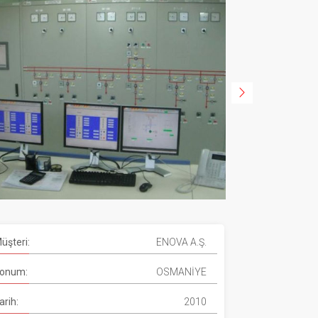
üşteri:
ENOVA A.Ş.
onum:
OSMANİYE
arih:
2010