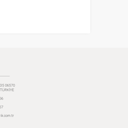
:35 06570
 TÜRKİYE
56
57
ik.com.tr