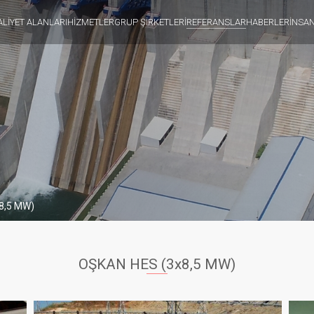
ALİYET ALANLARI
HİZMETLER
GRUP ŞİRKETLERİ
REFERANSLAR
HABERLER
İNSA
8,5 MW)
OŞKAN HES (3x8,5 MW)