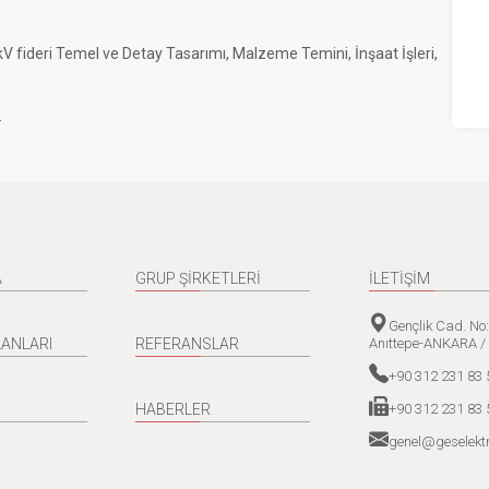
V fideri Temel ve Detay Tasarımı, Malzeme Temini, İnşaat İşleri,
.
A
GRUP ŞİRKETLERİ
İLETİŞİM
Gençlik Cad. No
Anıttepe-ANKARA /
LANLARI
REFERANSLAR
+90 312 231 83 
+90 312 231 83 
HABERLER
genel@geselektr