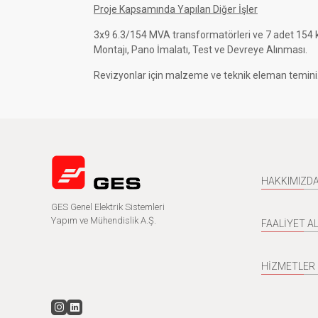
Proje Kapsamında Yapılan Diğer İşler
3x9 6.3/154 MVA transformatörleri ve 7 adet 154 k
Montajı, Pano İmalatı, Test ve Devreye Alınması.
Revizyonlar için malzeme ve teknik eleman temini
HAKKIMIZD
GES Genel Elektrik Sistemleri
Yapım ve Mühendislik A.Ş.
FAALİYET A
HİZMETLER