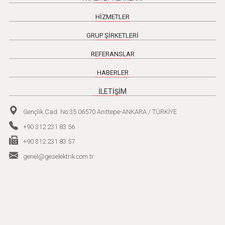
HİZMETLER
GRUP ŞİRKETLERİ
REFERANSLAR
HABERLER
İLETİŞİM
Gençlik Cad. No:35 06570 Anıttepe-ANKARA / TÜRKİYE
+90 312 231 83 56
+90 312 231 83 57
genel@geselektrik.com.tr