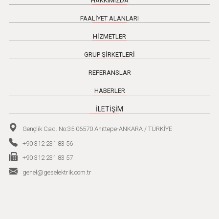
HAKKIMIZDA
FAALİYET ALANLARI
HİZMETLER
GRUP ŞİRKETLERİ
REFERANSLAR
HABERLER
İLETİŞİM
Gençlik Cad. No:35 06570 Anıttepe-ANKARA / TÜRKİYE
+90 312 231 83 56
+90 312 231 83 57
genel@geselektrik.com.tr