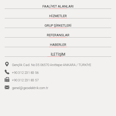
FAALİYET ALANLARI
HİZMETLER
GRUP ŞİRKETLERİ
REFERANSLAR
HABERLER
İLETİŞİM
Gençlik Cad. No:35 06570 Anıttepe-ANKARA / TÜRKİYE
+90 312 231 83 56
+90 312 231 83 57
genel@geselektrik.com.tr