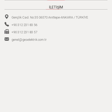
İLETİŞİM
Gençlik Cad. No:35 06570 Anıttepe-ANKARA / TÜRKİYE
+90 312 231 83 56
+90 312 231 83 57
genel@geselektrik.com.tr