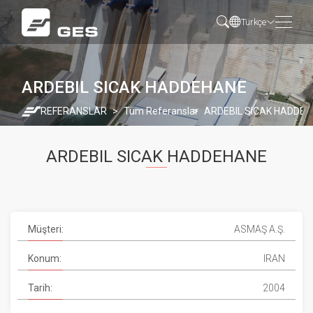
Türkçe
ARDEBIL SICAK HADDEHANE
REFERANSLAR
Tüm Referanslar
ARDEBIL SICAK HADDE
ARDEBIL SICAK HADDEHANE
Müşteri:
ASMAŞ A.Ş.
Konum:
IRAN
Tarih:
2004