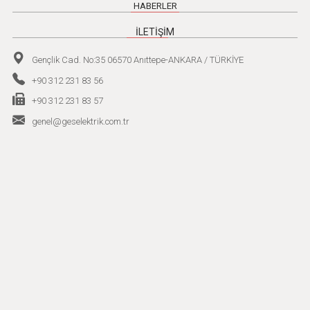
HABERLER
İLETİŞİM
Gençlik Cad. No:35 06570 Anıttepe-ANKARA / TÜRKİYE
+90 312 231 83 56
+90 312 231 83 57
genel@geselektrik.com.tr