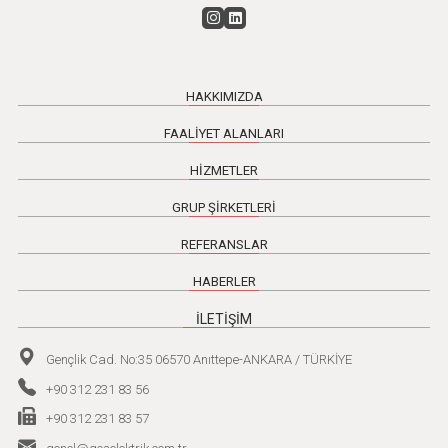
HAKKIMIZDA
FAALİYET ALANLARI
HİZMETLER
GRUP ŞİRKETLERİ
REFERANSLAR
HABERLER
İLETİŞİM
Gençlik Cad. No:35 06570 Anıttepe-ANKARA / TÜRKİYE
+90 312 231 83 56
+90 312 231 83 57