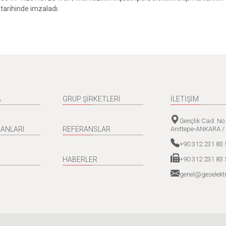
tarihinde imzaladı.
A
GRUP ŞİRKETLERİ
İLETİŞİM
Gençlik Cad. No
Anıttepe-ANKARA /
LANLARI
REFERANSLAR
+90 312 231 83 
+90 312 231 83 
HABERLER
genel@geselektr