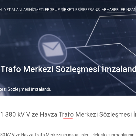
ALİYET ALANLARI
HİZMETLER
GRUP ŞİRKETLERİ
REFERANSLAR
HABERLER
İNSA
Trafo Merkezi Sözleşmesi İmzaland
ezi Sözleşmesi İmzalandı.
1 380 kV Vize Havza Trafo Merkezi Sözleşmesi İ
380 kV Vize Havza Trafo Merkezinin inşaat işleri, elektrik ekipmanlarının