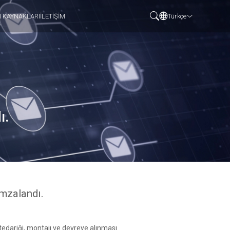
N KAYNAKLARI
İLETİŞİM
Türkçe
ı.
mzalandı.
 tedariği, montajı ve devreye alınması