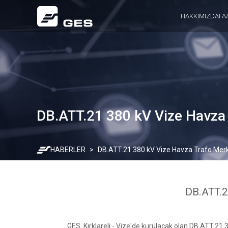
HAKKIMIZDA
FA
DB.ATT.21 380 kV Vize Havza 
HABERLER
DB.ATT.21 380 kV Vize Havza Trafo Merk
DB.ATT.2
GES, Kırklareli - Vize'de kurulacak olan DB.ATT.21 