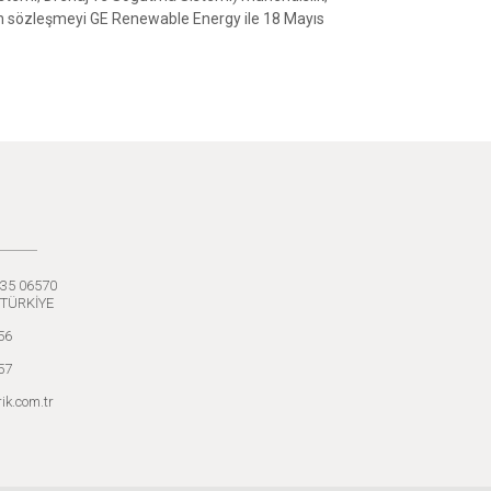
ren sözleşmeyi GE Renewable Energy ile 18 Mayıs
:35 06570
 TÜRKİYE
56
57
ik.com.tr