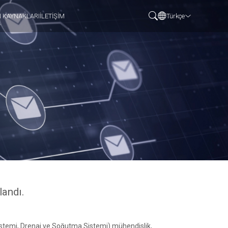
N KAYNAKLARI
İLETİŞİM
Türkçe
andı.
stemi, Drenaj ve Soğutma Sistemi) mühendislik,