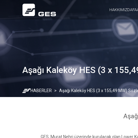
HAKKIMIZDA
FA
Aşağı Kaleköy HES (3 x 155,
HABERLER
Aşağı Kaleköy HES (3 x 155,49 MW) Sözl
Aşağ
GES, Murat Nehri üzerinde kurulacak olan Lower K