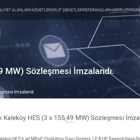
ALİYET ALANLARI
HİZMETLER
GRUP ŞİRKETLERİ
REFERANSLAR
HABERLER
İNSA
49 MW) Sözleşmesi İmzalandı.
eşmesi İmzalandı.
ı Kaleköy HES (3 x 155,49 MW) Sözleşmesi İmzal
aleköy HES'e ait MBoP (Soğutma Suyu Sistemi, LP & HP Basınçlı Hava Si