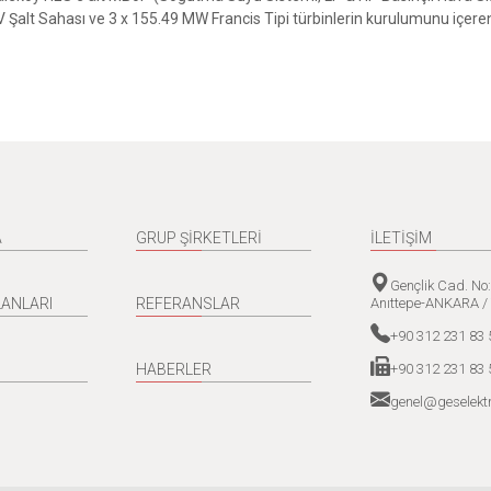
kV Şalt Sahası ve 3 x 155.49 MW Francis Tipi türbinlerin kurulumunu içe
A
GRUP ŞİRKETLERİ
İLETİŞİM
Gençlik Cad. No
Anıttepe-ANKARA /
LANLARI
REFERANSLAR
+90 312 231 83 
+90 312 231 83 
HABERLER
genel@geselektr