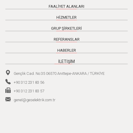
FAALİYET ALANLARI
HİZMETLER
GRUP ŞİRKETLERİ
REFERANSLAR
HABERLER
İLETİŞİM
Gençlik Cad. No:35 06570 Anıttepe-ANKARA / TÜRKİYE
+90 312 231 83 56
+90 312 231 83 57
genel@geselektrik.com.tr