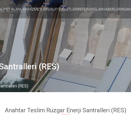
ALİYET ALANLARI
HİZMETLER
GRUP ŞİRKETLERİ
REFERANSLAR
HABERLER
İNSA
Santralleri (RES)
antralleri (RES)
Anahtar Teslim Rüzgar Enerji Santralleri (RES)