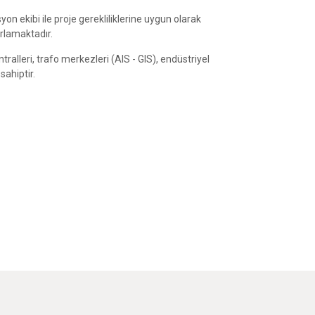
on ekibi ile proje gerekliliklerine uygun olarak
rlamaktadır.
alleri, trafo merkezleri (AIS - GIS), endüstriyel
sahiptir.