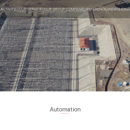
 ACTIVITIES
OUR SERVICES
OUR GROUP COMPANIES
REFERENCES
NEWS
HUMA
Automation