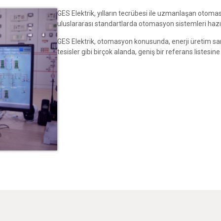
GES Elektrik, yılların tecrübesi ile uzmanlaşan otomasy
uluslararası standartlarda otomasyon sistemleri hazı
GES Elektrik, otomasyon konusunda, enerji üretim santr
tesisler gibi birçok alanda, geniş bir referans listesine 