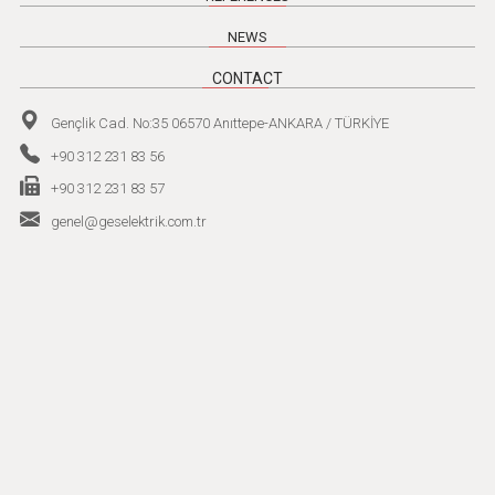
NEWS
CONTACT
Gençlik Cad. No:35 06570 Anıttepe-ANKARA / TÜRKİYE
+90 312 231 83 56
+90 312 231 83 57
genel@geselektrik.com.tr