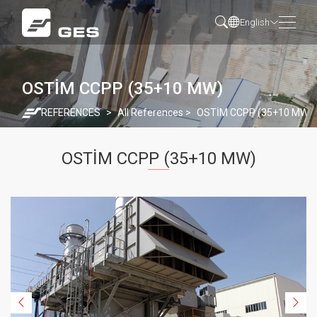
English
OSTİM CCPP (35+10 MW)
REFERENCES
All References
OSTİM CCPP (35+10 MW)
OSTİM CCPP (35+10 MW)